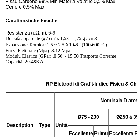
Fissu Carbone 99% Min Materia Volatile 0,5% Max.
Cenere 0,5% Max.
Caratteristiche Fisiche:
Resistenza (μΩ.m): 6-9
Densità apparente (g / cm³): 1,58 - 1,75 g / cm3
Espansione Termica: 1.5 ~ 2.5 X10-6 / (100-600 ℃)
Forza Fletturale (Mpa): 8-12 Mpa
Modulu Elasticu (GPa): .8.50 ~ 15.50 Trasportu Corrente
Capacità: 20-48KA
RP
Elettrodi di Grafit
-Indice Fisicu & C
Nominale
Diame
Ø
75 - 200
Ø
250 à 3
Description
Type
Unità
Eccellente
Primu
Eccellente