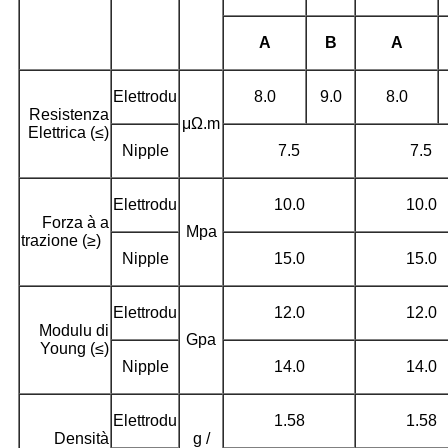
A
B
A
Elettrodu
8.0
9.0
8.0
Resistenza
μΩ.m
Elettrica (≤)
Nipple
7.5
7.5
Elettrodu
10.0
10.0
Forza à a
Mpa
trazione (≥)
Nipple
15.0
15.0
Elettrodu
12.0
12.0
Modulu di
Gpa
Young (≤)
Nipple
14.0
14.0
Elettrodu
1.58
1.58
Densità
g /