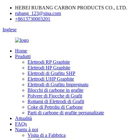
HEBEI RUBANG CARBON PRODUCTS CO., LTD.
rubang_123@sina.com
+8613730003201
Inglese
Home
Prudutti
Elettrodi RP Graphite
Elettrodi HP Graphite
Elettrodi di Grafitu SHP
Elettrodi UHP Graphite
Elettrodi di Grafitu Impregnatu
Blocchi di carbone in grafite
Polvere di Fiocche di Grafit
Rottami di Elettrodi di Grafit
Coke di Petroliu di Carbone
Parti di carbone di grafite persunalizate
Attualità
FAQs
Nantu à noi
Visita di a Fabbrica