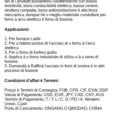
tali di i prudutti pussedenu caratteristiche cun bassa
resistività, bona conducibilità elettrica, bassa cenere,
struttura compatta, bona antiossidazione è alta forza
meccanica, dunque hè u megliu materiale cunduttore per
fornu à arcu elettricu è fornu di fusione.
Applicazioni:
1. Per furnace Ladle
2. Per a fabbricazione di l'acciaiu di u fornu à l'arcu
elettricu
3. Per u fornu di fosforu giallu
4. Applica à u fornu industriale di siliziu o à u ramu di
fusione.
5. Dumandà à Raffinà l'acciaiu in forni di siviera è in altri
prucessi di fusione
Cundizioni d'affari è Termini:
Prezzi è Termini di Consegna: FOB, CFR, CIF, EXW, DDP
Valuta di Pagamentu: USD, EUR, JPY, CAD, CNY, AUS
Termini di Pagamentu: T / T, L / C, D / PD / A, Western
Union, Cash
Portu di Caricamentu: XINGANG O QINGDAO, CHINA