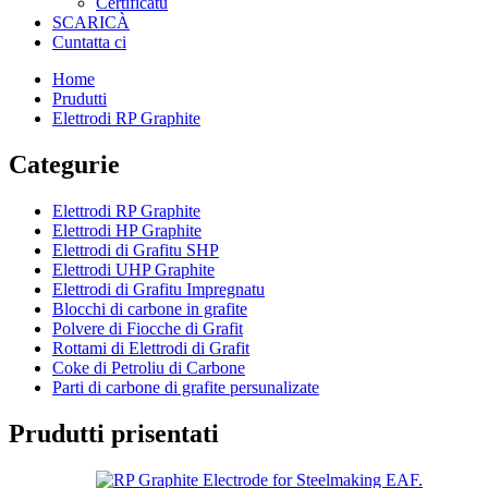
Certificatu
SCARICÀ
Cuntatta ci
Home
Prudutti
Elettrodi RP Graphite
Categurie
Elettrodi RP Graphite
Elettrodi HP Graphite
Elettrodi di Grafitu SHP
Elettrodi UHP Graphite
Elettrodi di Grafitu Impregnatu
Blocchi di carbone in grafite
Polvere di Fiocche di Grafit
Rottami di Elettrodi di Grafit
Coke di Petroliu di Carbone
Parti di carbone di grafite persunalizate
Prudutti prisentati