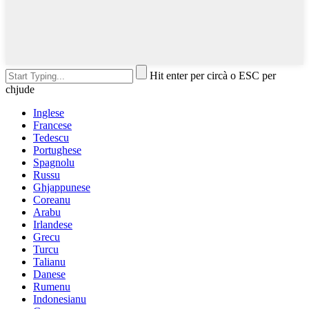
Hit enter per circà o ESC per
chjude
Inglese
Francese
Tedescu
Portughese
Spagnolu
Russu
Ghjappunese
Coreanu
Arabu
Irlandese
Grecu
Turcu
Talianu
Danese
Rumenu
Indonesianu