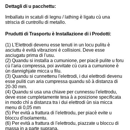
Dettagli di u pacchettu:
Imballatu in scatuli di legnu / lathing è ligatu cù una
striscia di cuntrollu di metallo.
Prudutti di Trasportu è Installazione di i Prodotti:
(1) L'Elettrodi devenu esse tenuti in un locu pulitu è ​​
asciuttu è evità vibrazioni è collisioni. Deve esse
asciugatu prima di l'usu.
(2) Quandu si installa a cumunione, per piacè pulite u foru
cù l'aria compressa, poi avvitate cù cura a cumunione è
ùn dannighjate micca u filu.
(3) Quandu si cunnettenu l'elettrodi, i dui elettrodi devenu
esse puliti cun aria cumpressa quandu sò à distanza di
20-30 mm.
(4) Quandu si usa una chiave per cunnessu l'elettrodu,
deve esse cumpletamente tesa à a posizione specificata
in modo chì a distanza tra i dui elettrodi ùn sia micca
menu di 0,05 mm
(5) Per evità a frattura di l'elettrodu, per piacè evite u
bloccu d'isolamentu.
(6) Per evità a frattura di l'elettrodu, piazzate u bloccu di
massa in a parte suprana.