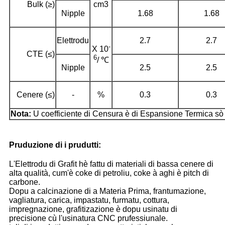
Bulk (≥)
cm3
Nipple
1.68
1.68
Elettrodu
2.7
2.7
-
X 10
CTE (≤)
6
/ ℃
Nipple
2.5
2.5
Cenere (≤)
-
%
0.3
0.3
Nota:
U coefficiente di Censura è di Espansione Termica sò i
Pruduzione di i prudutti:
L'Elettrodu di Grafit hè fattu di materiali di bassa cenere di
alta qualità, cum'è coke di petroliu, coke à aghi è pitch di
carbone.
Dopu a calcinazione di a Materia Prima, frantumazione,
vagliatura, carica, impastatu, furmatu, cottura,
impregnazione, grafitizazione è dopu usinatu di
precisione cù l'usinatura CNC prufessiunale.