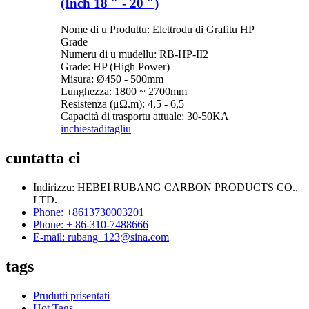
(Inch 18 ″ - 20 ″)
Nome di u Produttu: Elettrodu di Grafitu HP
Grade
Numeru di u mudellu: RB-HP-II2
Grade: HP (High Power)
Misura: Ø450 - 500mm
Lunghezza: 1800 ~ 2700mm
Resistenza (μΩ.m): 4,5 - 6,5
Capacità di trasportu attuale: 30-50KA
inchiesta
ditagliu
cuntatta ci
Indirizzu: HEBEI RUBANG CARBON PRODUCTS CO.,
LTD.
Phone: +8613730003201
Phone: + 86-310-7488666
E-mail: rubang_123@sina.com
tags
Prudutti prisentati
Hot Tags