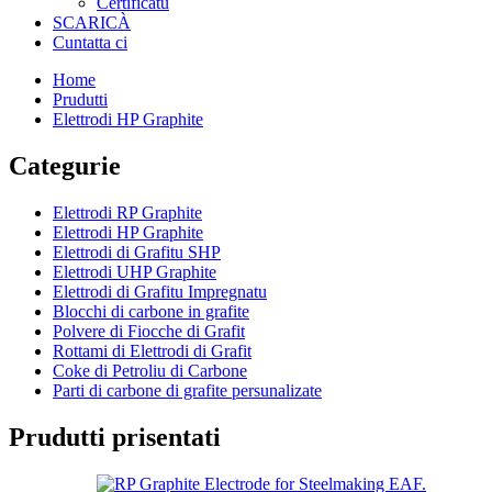
Certificatu
SCARICÀ
Cuntatta ci
Home
Prudutti
Elettrodi HP Graphite
Categurie
Elettrodi RP Graphite
Elettrodi HP Graphite
Elettrodi di Grafitu SHP
Elettrodi UHP Graphite
Elettrodi di Grafitu Impregnatu
Blocchi di carbone in grafite
Polvere di Fiocche di Grafit
Rottami di Elettrodi di Grafit
Coke di Petroliu di Carbone
Parti di carbone di grafite persunalizate
Prudutti prisentati