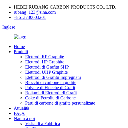
HEBEI RUBANG CARBON PRODUCTS CO., LTD.
rubang_123@sina.com
+8613730003201
Inglese
Home
Prudutti
Elettrodi RP Graphite
Elettrodi HP Graphite
Elettrodi di Grafitu SHP
Elettrodi UHP Graphite
Elettrodi di Grafitu Impregnatu
Blocchi di carbone in grafite
Polvere di Fiocche di Grafit
Rottami di Elettrodi di Grafit
Coke di Petroliu di Carbone
Parti di carbone di grafite persunalizate
Attualità
FAQs
Nantu à noi
Visita di a Fabbrica