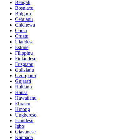
Bengali
Bosniacu
Bulgaru
Cebuanu
Chichewa
Corsu
Cruatu
Ulandesa
Estone
Filippinu
Finlandese
Frisgianu
Galizianu
Georgianu
Gujarati
Haitianu
Hausa
Hawaiianu
Ebraicu
Hmong
Ungherese
Islandesu
Igbo
Giavanese
Kannada