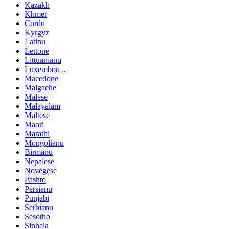
Kazakh
Khmer
Curdu
Kyrgyz
Latinu
Lettone
Littuanianu
Luxembou ..
Macedone
Malgache
Malese
Malayalam
Maltese
Maori
Marathi
Mongolianu
Birmanu
Nepalese
Novegese
Pashto
Persianu
Punjabi
Serbianu
Sesotho
Sinhala