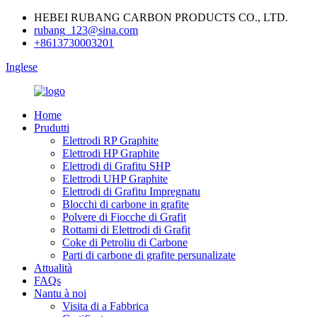
HEBEI RUBANG CARBON PRODUCTS CO., LTD.
rubang_123@sina.com
+8613730003201
Inglese
Home
Prudutti
Elettrodi RP Graphite
Elettrodi HP Graphite
Elettrodi di Grafitu SHP
Elettrodi UHP Graphite
Elettrodi di Grafitu Impregnatu
Blocchi di carbone in grafite
Polvere di Fiocche di Grafit
Rottami di Elettrodi di Grafit
Coke di Petroliu di Carbone
Parti di carbone di grafite persunalizate
Attualità
FAQs
Nantu à noi
Visita di a Fabbrica