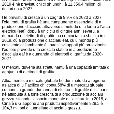
2019 è hè previstu chì ci ghjunghji à 11.356,4 milioni di
dollari da u 2027;
Hè previstu di cresce à un cagr di 9,9% da 2020 à 2027.
l'elettrodu di grafitu hè una cumpunente essenziale di a
pruduzzione d'acciaiu attraversu u metudu di u fornu à l'arcu
elettricu (eaf). dopu à un ciclu di cinque anni severu, a
dumanda di elettrodi di grafitu hà cuminciatu à sbuccà in u
2019, cù a produzzione d'acciaiu eaf. cù u mondu più
cusciente di l'ambiente è i paesi sviluppati più prutezionisti,
l'editore prevede una crescita stabile in a produzione
d'acciaiu eaf è a dumanda di elettrodi di grafitu da 2020-
2027.
U mercatu duveria stà strettu nantu à una capacità limitata di
aghjuntu di elettrodi di grafitu.
Attualmente, u mercatu glubale hè duminatu da a regione
asiatica di u Pacificu chì conta 58% di u mercatu glubale
cumunu. a grande dumanda di elettrodi di grafite di sti paesi
hè attribuita à a forte crescita di a pruduzzione di acciaiu
grezzu. sicondu l'associu mundiale di l'acciau, in u 2018, a
Cina è u Giappone anu pruduttu rispettivamente 928,3 è
104,3 milioni di tunnellate di acciaiu grezzu.