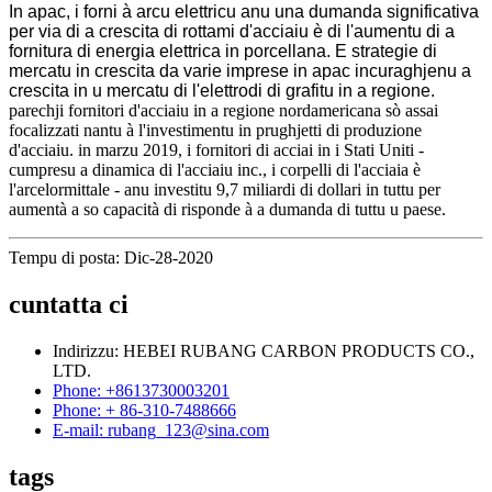
In apac, i forni à arcu elettricu anu una dumanda significativa
per via di a crescita di rottami d'acciaiu è di l'aumentu di a
fornitura di energia elettrica in porcellana. E strategie di
mercatu in crescita da varie imprese in apac incuraghjenu a
crescita in u mercatu di l'elettrodi di grafitu in a regione.
parechji fornitori d'acciaiu in a regione nordamericana sò assai
focalizzati nantu à l'investimentu in prughjetti di produzione
d'acciaiu. in marzu 2019, i fornitori di acciai in i Stati Uniti -
cumpresu a dinamica di l'acciaiu inc., i corpelli di l'acciaia è
l'arcelormittale - anu investitu 9,7 miliardi di dollari in tuttu per
aumentà a so capacità di risponde à a dumanda di tuttu u paese.
Tempu di posta: Dic-28-2020
cuntatta ci
Indirizzu: HEBEI RUBANG CARBON PRODUCTS CO.,
LTD.
Phone: +8613730003201
Phone: + 86-310-7488666
E-mail: rubang_123@sina.com
tags