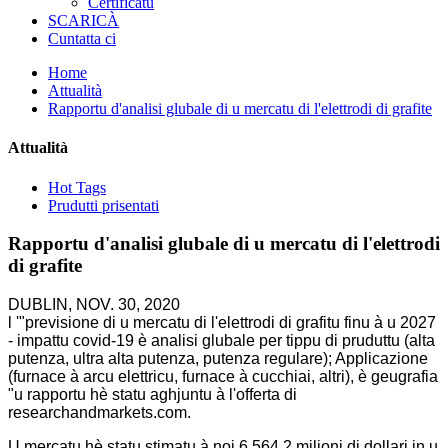
Certificatu
SCARICÀ
Cuntatta ci
Home
Attualità
Rapportu d'analisi glubale di u mercatu di l'elettrodi di grafite
Attualità
Hot Tags
Prudutti prisentati
Rapportu d'analisi glubale di u mercatu di l'elettrodi
di grafite
DUBLIN, NOV. 30, 2020
l '"previsione di u mercatu di l'elettrodi di grafitu finu à u 2027
- impattu covid-19 è analisi glubale per tippu di pruduttu (alta
putenza, ultra alta putenza, putenza regulare); Applicazione
(furnace à arcu elettricu, furnace à cucchiai, altri), è geugrafia
"u rapportu hè statu aghjuntu à l'offerta di
researchandmarkets.com.
U mercatu hè statu stimatu à noi 6.564,2 milioni di dollari in u