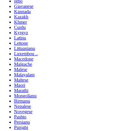
Igbo
Giavanese
Kannada
Kazakh
Khmer
Curdu
Kyrgyz
Latinu
Lettone
Littuanianu
Luxembou ..
Macedone
Malgache
Malese
Malayalam
Maltese
Maori
Marathi
Mongolianu
Birmanu
Nepalese
Novegese
Pashto
Persianu
Punjabi