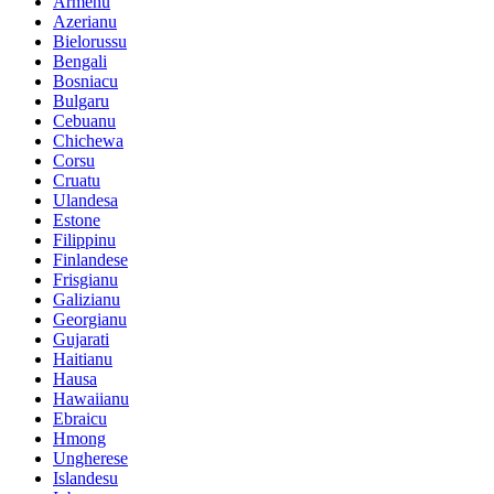
Armenu
Azerianu
Bielorussu
Bengali
Bosniacu
Bulgaru
Cebuanu
Chichewa
Corsu
Cruatu
Ulandesa
Estone
Filippinu
Finlandese
Frisgianu
Galizianu
Georgianu
Gujarati
Haitianu
Hausa
Hawaiianu
Ebraicu
Hmong
Ungherese
Islandesu